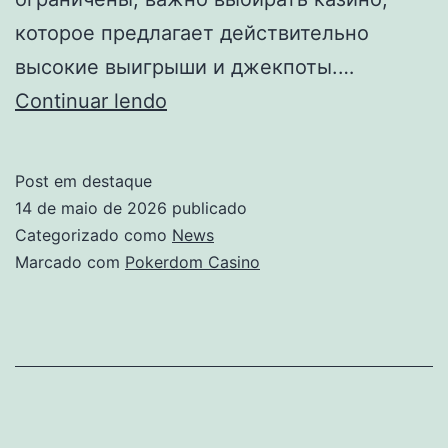
которое предлагает действительно
высокие выигрыши и джекпоты.…
Лучшие
Continuar lendo
онлайн
казино
Post em destaque
с
14 de maio de 2026
publicado
крупными
Categorizado como
News
Marcado com
Pokerdom Casino
выигрышами
в
2025
году