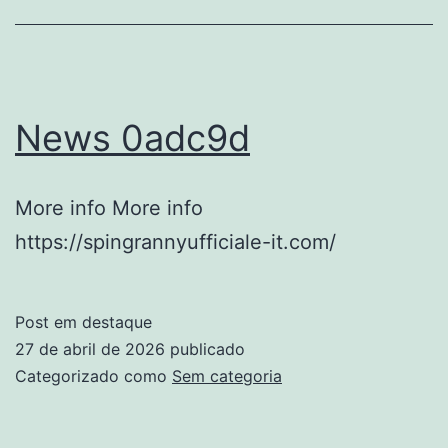
News 0adc9d
More info More info
https://spingrannyufficiale-it.com/
Post em destaque
27 de abril de 2026
publicado
Categorizado como
Sem categoria