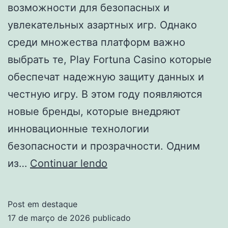
возможности для безопасных и
увлекательных азартных игр. Однако
среди множества платформ важно
выбрать те, Play Fortuna Casino которые
обеспечат надежную защиту данных и
честную игру. В этом году появляются
новые бренды, которые внедряют
инновационные технологии
безопасности и прозрачности. Одним
Лучшие
из…
Continuar lendo
новые
онлайн
Post em destaque
казино
17 de março de 2026
publicado