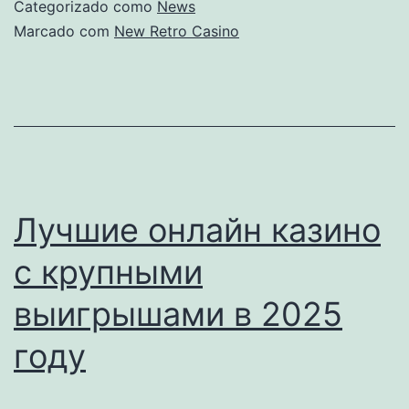
2025
Categorizado como
News
Marcado com
New Retro Casino
года
для
безопасной
игры
Лучшие онлайн казино
с крупными
выигрышами в 2025
году