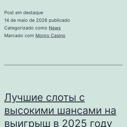
с
Post em destaque
высокими
14 de maio de 2026
publicado
шансами
Categorizado como
News
Marcado com
Monro Casino
и
быстрыми
выплатами
Лучшие слоты с
высокими шансами на
выигрыш в 2025 году