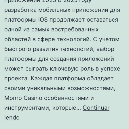
разработка мобильных приложений для
платформы iOS продолжает оставаться
одной из самых востребованных
областей в сфере технологий. С учетом
быстрого развития технологий, выбор
платформы для создания приложений
может сыграть ключевую роль в успехе
проекта. Каждая платформа обладает
своими уникальными возможностями,
Monro Casino особенностями и
инструментами, которые…
Continuar
Лучшие
lendo
Платформы