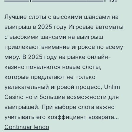
Лучшие слоты с высокими шансами на
выигрыш в 2025 году Игровые автоматы
с высокими шансами на выигрыш
привлекают внимание игроков по всему
миру. В 2025 году на рынке онлайн-
казино появляются новые слоты,
которые предлагают не только
увлекательный игровой процесс, Unlim
Casino но и большие возможности для
выигрышей. При выборе слота важно
учитывать его коэффициент возврата…
Лучшие
Continuar lendo