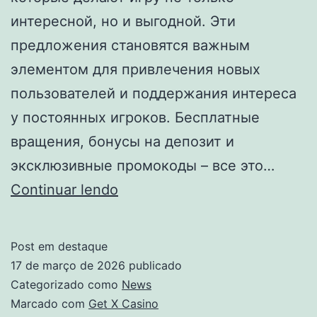
интересной, но и выгодной. Эти
предложения становятся важным
элементом для привлечения новых
пользователей и поддержания интереса
у постоянных игроков. Бесплатные
вращения, бонусы на депозит и
эксклюзивные промокоды – все это…
Лучшие
Continuar lendo
бонусы
и
Post em destaque
промокоды
17 de março de 2026
publicado
для
Categorizado como
News
Marcado com
Get X Casino
казино