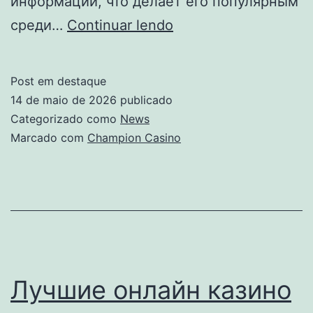
информации, что делает его популярным
Лучшие
среди…
Continuar lendo
Онлайн
Казино
Post em destaque
С
14 de maio de 2026
publicado
Paysafecard
Categorizado como
News
Marcado com
Champion Casino
Для
Безопасных
Игр
Лучшие онлайн казино