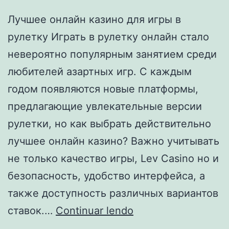
Лучшее онлайн казино для игры в
рулетку Играть в рулетку онлайн стало
невероятно популярным занятием среди
любителей азартных игр. С каждым
годом появляются новые платформы,
предлагающие увлекательные версии
рулетки, но как выбрать действительно
лучшее онлайн казино? Важно учитывать
не только качество игры, Lev Casino но и
безопасность, удобство интерфейса, а
также доступность различных вариантов
Лучшее
ставок.…
Continuar lendo
онлайн